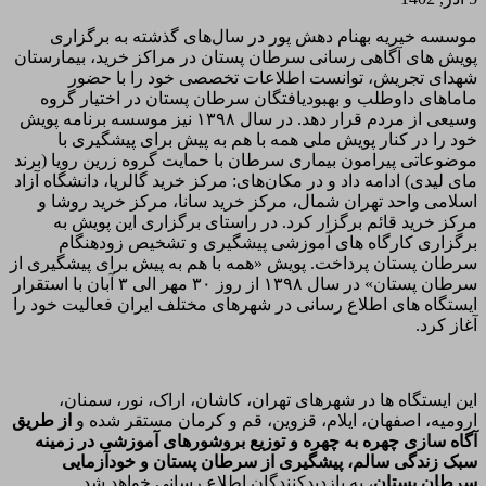
موسسه خیریه بهنام دهش پور در سال‌های گذشته به برگزاری
پویش های آگاهی رسانی سرطان پستان در مراکز خرید، بیمارستان
شهدای تجریش، توانست اطلاعات تخصصی خود را با حضور
ماماهای داوطلب و بهبودیافتگان سرطان پستان در اختیار گروه
وسیعی از مردم قرار دهد. در سال ۱۳۹۸ نیز موسسه برنامه پویش
خود را در کنار پویش ملی همه با هم به پیش برای پیشگیری با
موضوعاتی پیرامون بیماری سرطان با حمایت گروه زرین رویا (برند
مای لیدی) ادامه داد و در مکان‌های: مرکز خرید گالریا، دانشگاه آزاد
اسلامی واحد تهران شمال، مرکز خرید سانا، مرکز خرید روشا و
مرکز خرید قائم برگزار کرد. در راستای برگزاری این پویش به
برگزاری کارگاه های آموزشی پیشگیری و تشخیص زودهنگام
سرطان پستان پرداخت. پویش «همه با هم به پیش برای پیشگیری از
سرطان پستان» در سال ۱۳۹۸ از روز ۳۰ مهر الی ۳ آبان با استقرار
ایستگاه های اطلاع رسانی در شهرهای مختلف ایران فعالیت خود را
آغاز کرد.
این ایستگاه ها در شهرهای تهران، کاشان، اراک، نور، سمنان،
ارومیه، اصفهان، ایلام، قزوین، قم و کرمان مستقر شده و
از طریق
آگاه سازی چهره به چهره و توزیع بروشورهای آموزشی در زمینه
سبک زندگی سالم، پیشگیری از سرطان پستان و خودآزمایی
سرطان پستان
، به بازدیدکنندگان اطلاع رسانی خواهد شد.