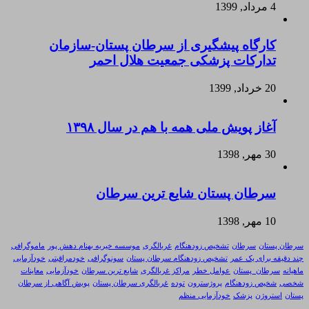
4 مرداد, 1399
کارگاه پیشگیری از سرطان پستان-سازمان
تدارکات پزشکی جمعیت هلال احمر
20 خرداد, 1399
آغاز پویش ملی همه با هم در سال ۱۳۹۸
30 مهر, 1398
سرطان پستان شایع ترین سرطان
10 مهر, 1398
سرطان پستان
سرطان
تشخیص زودهنگام
غربالگری
موسسه خیریه بهنام دهش پور
ماموگرافی
چند دقیقه برای یک عمر
تشخیص زودهنگام سرطان پستان
سونوگرافی
خودمراقبتی
خودآزمایی
ماهیانه
سرطان_پستان
عوامل خطر
مراکز غربالگری
شایع ترین سرطان
خودآزمایی
معاینات
شخصی
شخیص زودهنگام
پروژسترون
توده
غربالگری سرطان پستان
پویش آگاهی از سرطان
پستان
استروژن
پزشک
خودآزمایی منظم