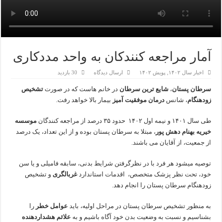
آمار مراجعه کنندکان به واحد مددکاری
اخبار سال ۱۴۰۲
,
پویش ۱۴۰۲
ارسال دیدگاه
30 بازدید
سرطان پستان
،
شایع ترین سرطان
در خانم هاست که در صورت
تشخیص
زودهنگام
، شانس
درمان موفقیت آمیز
بیمار بالا خواهد رفت.
طی سال ۱۴۰۱ و نیمه اول ۱۴۰۲ حدود ۳۵ درصد از مراجعه کنندگان
موسسه
خیریه بهنام دهش پور
، مبتلا به سرطان پستان بوده و از این تعداد، یک درصد
از جمعیت، از آقایان می باشند.
توصیه میشود هر فرد با در نظرگرفتن شرایط بدنی، سابقه فامیلی و یا سن
خود، تحت نظر پزشک متخصص، اقدمات استاندارد
غربالگری
و تشخیص
زودهنگام سرطان پستان را انجام دهد.
به منظور تشخیص سرطان پستان در مراحل اولیه، باید
عوامل خطر
را
بشناسیم و نسبت به وضعیت بدن خود آگاه باشیم و به
علائم هشداردهنده