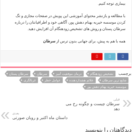
بیماری توجه کنیم.
با مطالعه و بازنشر محتوای آموزشی این پوپش در صفحات مجازی و تگ
کردن موسسه خیریه بهنام دهش پور، آگاهی خود و اطرافیانتان را درباره
سرطان پستان و روش های تشخیص زودهنگام آن افزایش دهید.
همه با هم به پیش، برای جهانی بدون ترس از
سرطان
برچسب
تشخیص زودهنگام
درمان موفقیت آمیز
سرطان
سرطان پستان
شایع ترین سرطان
علائم هشداردهنده
عوامل خطر
غربالگری
موسسه خیریه بهنام دهش پور
قبلی
سرطان چیست و چگونه رخ می
دهد
بعدی
داستان ماه اکتبر و روبان صورتی
دیدگاهتان را بنویسید