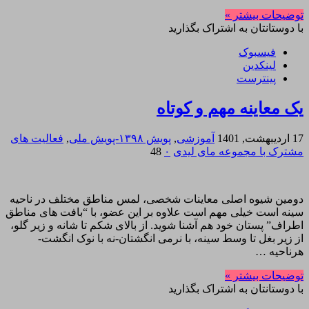
توضیحات بیشتر »
با دوستانتان به اشتراک بگذارید
فیسبوک
لینکدین
پینترست
یک معاینه مهم و کوتاه
17 اردیبهشت, 1401
آموزشی
,
پویش ۱۳۹۸-پویش ملی
,
فعالیت های
مشترک با مجموعه مای لیدی
۰
48
دومین شیوه اصلی معاینات شخصی، لمس مناطق مختلف در ناحیه
سینه است خیلی مهم است علاوه بر این عضو، با “بافت های مناطق
اطراف” پستان خود هم آشنا شوید. از بالای شکم تا شانه و زیر گلو،
از زیر بغل تا وسط سینه، با نرمی انگشتان-نه با نوک انگشت-
هرناحیه …
توضیحات بیشتر »
با دوستانتان به اشتراک بگذارید