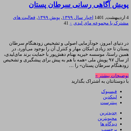
پویش آگاهی رسانی سرطان پستان
4 اردیبهشت, 1401
اخبار سال ۱۳۹۹
,
پویش ۱۳۹۹
,
فعالیت های
مشترک با مجموعه مای لیدی
۰
41
در دنیای امروز، خودآزمایی اصولی و تشخیص زودهنگام سرطان
پستان تا حد زیادی امکان مهار و کنترل آن را بوجود می‌آورد. در
همین راستا، موسسه خیریه بهنام دهش‌پور با حمایت برند مای‌لیدی،
از سال ۹۷ پویش ملی «همه با هم به پیش برای پیشگیری و تشخیص
زودهنگام سرطان پستان» را …
توضیحات بیشتر »
با دوستانتان به اشتراک بگذارید
فیسبوک
لینکدین
پینترست
جدیدترین
محبوبترین
دیدگاه ها
برچسب