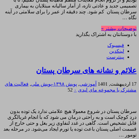
تصمیمی جدید و عادتی تازه، از آمار سالیانه مبتلایان به بیماری
سرطان پستان کم شود. چند دقیقه از عمر را برای سلامتی در آینه
نگاه …
توضیحات بیشتر »
با دوستانتان به اشتراک بگذارید
فیسبوک
لینکدین
پینترست
علائم و نشانه های سرطان پستان
17 اردیبهشت, 1401
آموزشی
,
پویش ۱۳۹۸-پویش ملی
,
فعالیت های
مشترک با مجموعه مای لیدی
۰
52
سرطان پستان در شروع معمولا هیچ علامتی ندارد یک توده بدون
درد کوچک است و به راحتی درمان می شود که با انجام غربالگری
قابل تشخیص است. گاهی در غدد لنفاوی زیر بغل و حتی خارج از
قسمت اصلی پستان باعث توده یا تورم ایجاد می‌شود. در مرحله بعد
تومور …