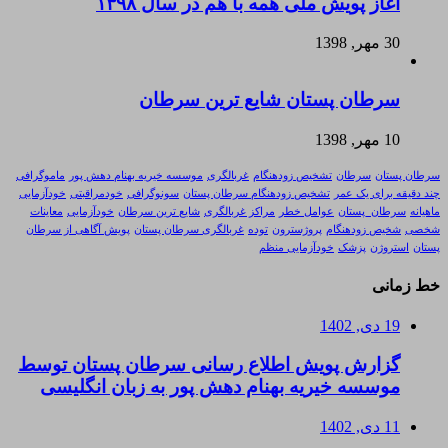
آغاز پویش ملی همه با هم در سال ۱۳۹۸
30 مهر, 1398
سرطان پستان شایع ترین سرطان
10 مهر, 1398
سرطان پستان
سرطان
تشخیص زودهنگام
غربالگری
موسسه خیریه بهنام دهش پور
ماموگرافی
چند دقیقه برای یک عمر
تشخیص زودهنگام سرطان پستان
سونوگرافی
خودمراقبتی
خودآزمایی
ماهیانه
سرطان_پستان
عوامل خطر
مراکز غربالگری
شایع ترین سرطان
خودآزمایی
معاینات
شخصی
شخیص زودهنگام
پروژسترون
توده
غربالگری سرطان پستان
پویش آگاهی از سرطان
پستان
استروژن
پزشک
خودآزمایی منظم
خط زمانی
19 دی, 1402
گزارش پویش اطلاع رسانی سرطان پستان توسط
موسسه خیریه بهنام دهش پور به زبان انگلیسی
11 دی, 1402