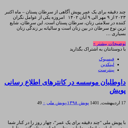
چند دقیقه برای یک عمر پویش آگاهی از سرطان پستان – ماه اکتبر
۲۰۲۳ از ۹ مهر الی ۹ آبان ۱۴۰۲ امروزه یکی از عوامل نگران
کننده در سلامتی زنان، سرطان پستان است. این سرطان، شایع‌
ترین نوع سرطان در بین زنان است و سالیانه بر زندگی زنان
بسیاری …
توضیحات بیشتر »
با دوستانتان به اشتراک بگذارید
فیسبوک
لینکدین
پینترست
داوطلبان موسسه در کانترهای اطلاع رسانی
پویش
17 اردیبهشت, 1401
پویش ۱۳۹۸-پویش ملی
۰
49
با پویش ملی “چند دقیقه برای یک عمر“، چهار روز را در کنار شما
بودیم و از لزوم انجام معاینات منظم ماهیانه پستان گفتیم، تا با