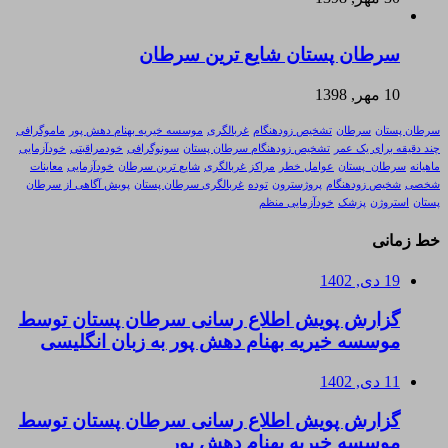
سرطان پستان شایع ترین سرطان
10 مهر, 1398
سرطان پستان
سرطان
تشخیص زودهنگام
غربالگری
موسسه خیریه بهنام دهش پور
ماموگرافی
چند دقیقه برای یک عمر
تشخیص زودهنگام سرطان پستان
سونوگرافی
خودمراقبتی
خودآزمایی
ماهیانه
سرطان_پستان
عوامل خطر
مراکز غربالگری
شایع ترین سرطان
خودآزمایی
معاینات
شخصی
شخیص زودهنگام
پروژسترون
توده
غربالگری سرطان پستان
پویش آگاهی از سرطان
پستان
استروژن
پزشک
خودآزمایی منظم
خط زمانی
19 دی, 1402
گزارش پویش اطلاع رسانی سرطان پستان توسط
موسسه خیریه بهنام دهش پور به زبان انگلیسی
11 دی, 1402
گزارش پویش اطلاع رسانی سرطان پستان توسط
موسسه خیریه بهنام دهش پور