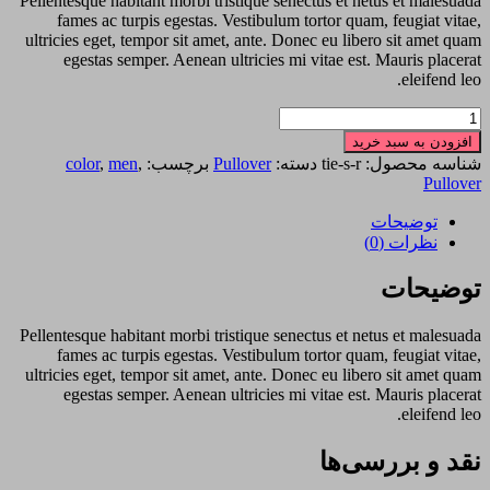
Pellentesque habitant morbi tristique senectus et netus et malesuada
fames ac turpis egestas. Vestibulum tortor quam, feugiat vitae,
ultricies eget, tempor sit amet, ante. Donec eu libero sit amet quam
egestas semper. Aenean ultricies mi vitae est. Mauris placerat
eleifend leo.
TieLabs
Light
افزودن به سبد خرید
Blue
شناسه محصول:
tie-s-r
دسته:
Pullover
برچسب:
,
men
,
color
Pullover
Pullover
عدد
توضیحات
نظرات (0)
توضیحات
Pellentesque habitant morbi tristique senectus et netus et malesuada
fames ac turpis egestas. Vestibulum tortor quam, feugiat vitae,
ultricies eget, tempor sit amet, ante. Donec eu libero sit amet quam
egestas semper. Aenean ultricies mi vitae est. Mauris placerat
eleifend leo.
نقد و بررسی‌ها