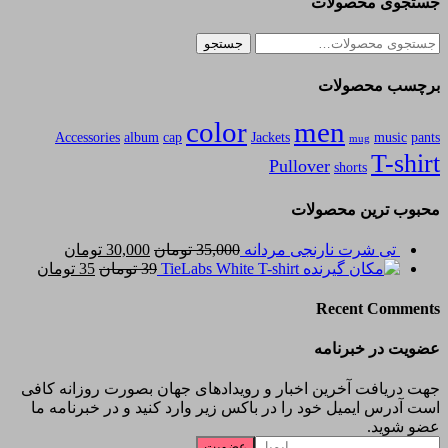
جستجوی محصولات
جستجو
جستجو
برای:
برچسب محصولات
color
men
Accessories
album
cap
Jackets
music
pants
mug
T-shirt
Pullover
shorts
محبوب ترین محصولات
قیمت
قیمت
تی شرت نارنجی مردانه
35,000
تومان
30,000
تومان
اصلی
قیمت
فعلی
قیمت
TieLabs White T-shirt
39
تومان
35
تومان
35,000 تومان
اصلی
فعلی
30,000
بود.
39 تومان
است.
35 تو
Recent Comments
بود.
است.
عضویت در خبرنامه
جهت دریافت آخرین اخبار و رویدادهای جهان بصورت روزانه کافی
است آدرس ایمیل خود را در باکس زیر وارد کنید و در خبرنامه ما
عضو شوید.