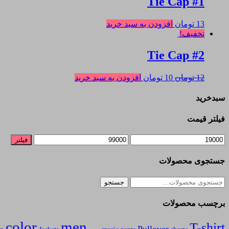
Tie Cap #1
13
تومان
افزودن به سبد خرید
تخفیف!
Tie Cap #2
قیمت
قیمت
12
تومان
10
تومان
افزودن به سبد خرید
اصلی
فعلی
12 تومان
10 تومان
سبدخرید
بود.
است.
فیلتر قیمت
حداقل
حداکثر
فیلتر
قیمت
قیمت
جستجوی محصولات
جستجو
جستجو
برای:
برچسب محصولات
color
men
T-shirt