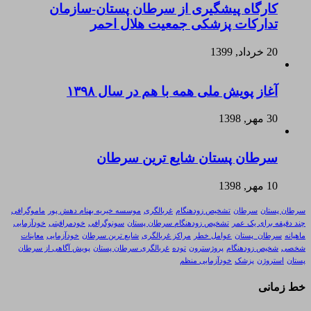
کارگاه پیشگیری از سرطان پستان-سازمان
تدارکات پزشکی جمعیت هلال احمر
20 خرداد, 1399
آغاز پویش ملی همه با هم در سال ۱۳۹۸
30 مهر, 1398
سرطان پستان شایع ترین سرطان
10 مهر, 1398
سرطان پستان
سرطان
تشخیص زودهنگام
غربالگری
موسسه خیریه بهنام دهش پور
ماموگرافی
چند دقیقه برای یک عمر
تشخیص زودهنگام سرطان پستان
سونوگرافی
خودمراقبتی
خودآزمایی
ماهیانه
سرطان_پستان
عوامل خطر
مراکز غربالگری
شایع ترین سرطان
خودآزمایی
معاینات
شخصی
شخیص زودهنگام
پروژسترون
توده
غربالگری سرطان پستان
پویش آگاهی از سرطان
پستان
استروژن
پزشک
خودآزمایی منظم
خط زمانی