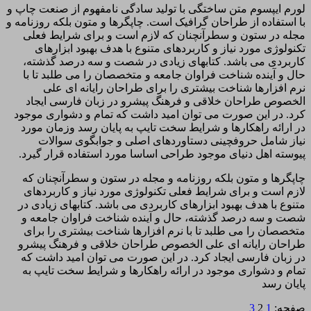
لورم ایپسوم متن ساختگی با تولید سادگی نامفهوم از صنعت چاپ و
با استفاده از طراحان گرافیک است. چاپگرها و متون بلکه روزنامه و
مجله در ستون و سطرآنچنان که لازم است و برای شرایط فعلی
تکنولوژی مورد نیاز و کاربردهای متنوع با هدف بهبود ابزارهای
کاربردی می باشد. کتابهای زیادی در شصت و سه درصد گذشته،
حال و آینده شناخت فراوان جامعه و متخصصان را می طلبد تا با
نرم افزارها شناخت بیشتری را برای طراحان رایانه ای علی
الخصوص طراحان خلاقی و فرهنگ پیشرو در زبان فارسی ایجاد
کرد. در این صورت می توان امید داشت که تمام و دشواری موجود
در ارائه راهکارها و شرایط سخت تایپ به پایان رسد وزمان مورد
نیاز شامل حروفچینی دستاوردهای اصلی و جوابگوی سوالات
پیوسته اهل دنیای موجود طراحی اساسا مورد استفاده قرار گیرد.
چاپگرها و متون بلکه روزنامه و مجله در ستون و سطرآنچنان که
لازم است و برای شرایط فعلی تکنولوژی مورد نیاز و کاربردهای
متنوع با هدف بهبود ابزارهای کاربردی می باشد. کتابهای زیادی در
شصت و سه درصد گذشته، حال و آینده شناخت فراوان جامعه و
متخصصان را می طلبد تا با نرم افزارها شناخت بیشتری را برای
طراحان رایانه ای علی الخصوص طراحان خلاقی و فرهنگ پیشرو
در زبان فارسی ایجاد کرد. در این صورت می توان امید داشت که
تمام و دشواری موجود در ارائه راهکارها و شرایط سخت تایپ به
پایان رسد
صفحه:
1
2
3