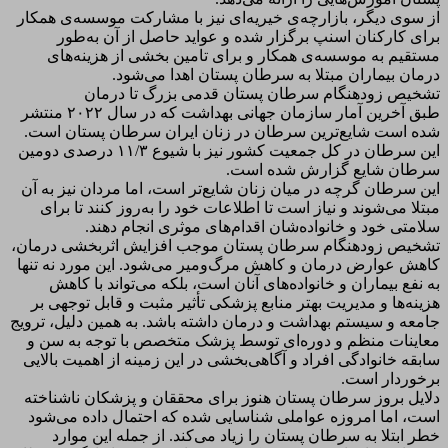
از سوی دیگر، بازارچه‌ی‌ خیریه‌ای نیز با مشارکت موسسه‌ی همکار
برای کارکنان اسنپ برگزار شده و عواید حاصل از آن به‌طور
مستقیم به موسسه‌ی همکار و برای تامین بخشی از هزینه‌های
درمان بیماران مبتلا به سرطان پستان اهدا می‌شود.
تشخیص زودهنگام سرطان پستان قدمی بزرگ تا درمان
طبق آخرین آمار سازمان جهانی بهداشت که در سال ۲۰۲۲ منتشر
شده است شایع‌ترین سرطان در زنان ایران سرطان پستان است.
این سرطان در کل جمعیت کشور نیز با شیوع ۱۱/۳ درصدی دومین
سرطان شایع گزارش شده است.
این سرطان گرچه در میان زنان شایع‌تر است، اما مردان نیز به آن
مبتلا می‌شوند و نیاز است تا اطلاعات خود را به‌روز کنند تا برای
سلامتی خود و خانواده‌شان اقدام‌های موثری انجام دهند.
تشخیص زودهنگام سرطان پستان موجب افزایش اثربخشی درمان،
کاهش عوارض درمان و کاهش مرگ‌و‌میر می‌شود. این مورد نه تنها
به نفع بیماران و خانواده‌های آنان است، بلکه می‌تواند با کاهش‌
هزینه‌ها و مدیریت بهتر منابع پزشکی تأثیر مثبت و قابل توجهی بر
جامعه و سیستم بهداشت و درمان داشته باشد. به همین دلیل، ترویج
معاینات منظم و دوره‌ای توسط پزشک متخصص با توجه به سن و
سابقه خانوادگی افراد و آگاهی‌بخشی در این زمینه از اهمیت بالایی
برخوردار است.
دلایل بروز سرطان پستان هنوز برای محققان و پزشکان ناشناخته
است، اما امروزه عواملی شناسایی شده که احتمال داده می‌شود
خطر ابتلا به سرطان پستان را زیاد می‌کند. از جمله این موارد