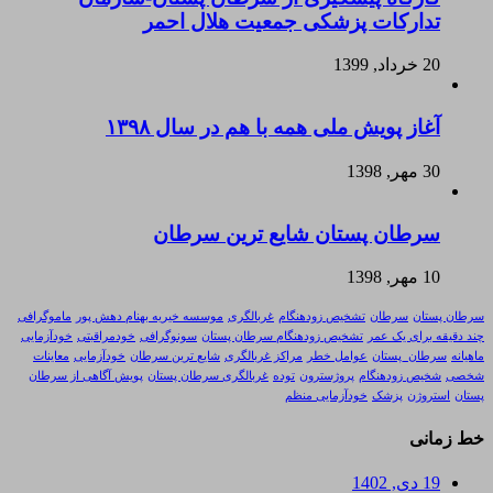
تدارکات پزشکی جمعیت هلال احمر
20 خرداد, 1399
آغاز پویش ملی همه با هم در سال ۱۳۹۸
30 مهر, 1398
سرطان پستان شایع ترین سرطان
10 مهر, 1398
سرطان پستان
سرطان
تشخیص زودهنگام
غربالگری
موسسه خیریه بهنام دهش پور
ماموگرافی
چند دقیقه برای یک عمر
تشخیص زودهنگام سرطان پستان
سونوگرافی
خودمراقبتی
خودآزمایی
ماهیانه
سرطان_پستان
عوامل خطر
مراکز غربالگری
شایع ترین سرطان
خودآزمایی
معاینات
شخصی
شخیص زودهنگام
پروژسترون
توده
غربالگری سرطان پستان
پویش آگاهی از سرطان
پستان
استروژن
پزشک
خودآزمایی منظم
خط زمانی
19 دی, 1402