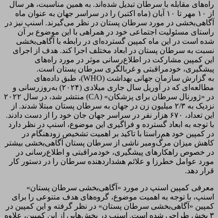
راه‌های مقابله با سرطان تبدیل شده‌اند. به همین مناسبت، هر سال
از ۱۰ مهر تا ۱۰ آبان (ماه اکتبر) را در سراسر جهان به عنوان ماه
آگاهی‌بخشی در مورد سرطان پستان در نظر می‌گیرند. اسنپ نیز در
راستای مسئولیت اجتماعی خود در همراهی با این موضوع بر آن
شده است در این ماه کمپین گسترده‌ای در رابطه با آگاهی‌بخشی
نسبت به سرطان پستان در ابعاد مختلف اجرا کند. هدف از اجرای
این کمپین مشارکت در اطلاع‌رسانی موثر در مورد راه‌های
پیشگیری، خودمراقبتی و غربالگری سرطان پستان است.
به گزارش سازمان جهانی بهداشت (WHO)، طبق داده‌های
مطالعه‌ای که در آوریل سال جاری میلادی (۲۰۲۴) به‌روزرسانی و
در «ژورنال سرطان برای پزشکان» (CA) منتشر شد، در سال ۲۰۲۲
نزدیک به ۲/۳ میلیون زن در جهان به سرطان پستان مبتلا شدند. از
این تعداد، ۶۷۰ هزار نفر در سراسر جهان جان خود را از دست دادند.
با توجه به ابعاد گسترده و فراگیری این موضوع، اسنپ در نظر دارد
در کمپین خود هم‌راستا با تاکید بر اهمیت تشخیص زودهنگام در
کاهش میزان مرگ‌و‌میر ناشی از سرطان پستان آگاهی‌بخشی بیشتر
در خصوص راهکارهای پیشگیری، خود‌مراقبتی و اطلاع‌رسانی در
مورد عوامل خطرزا و علائم هشداردهنده سرطان را در دستور کار
قرار دهد.
معرفی کمپین اسنپ در مورد «آگاهی‌بخشی سرطان پستان»
اسنپ، با توجه به اهمیت موضوع، گروه‌های هدف متنوعی را برای
کمپین «آگاهی‌بخشی سرطان پستان» در نظر گرفته و این کمپین در
۳ بخش طراحی شده است. اسنپ در بخش‌هایی از این کمپین، علاوه