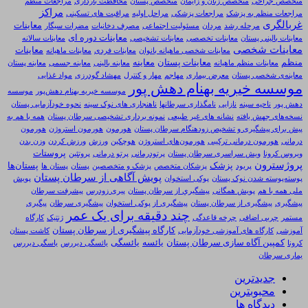
متخصص جراحی
متخصص زنان و زایمان
متخصص پستان
محافظت بارداری
مراجعات منظم
مراکز
مراجعات منظم به پزشک
مراجعات پزشکی
مراحل اولیه
مراقبت های تسکینی
غربالگری
معاینات
مرحله رشد
مردان
مسئولیت اجتماعی
مصرف دخانیات
مضرات سیگار
معاینات دوره ای
معاینات بالینی پستان
معاینات تخصصی
معاینات تشخیصی
معاینات سالانه
معاینات شخصی
معاینات
معاینات شخصی ماهیانه بانوان
معاینات فردی
معاینات ماهیانه
منظم
معاینات پستان
معاینه
معاینات منظم ماهیانه
معاینه بالینی
معاینه جسمی
معاینه پستان
معاینه‌ی شخصی پستان
معرض بیماری
مهاجم
مهار و کنترل
مهشاد گودرزی
مواد غذایی
موسسه خیریه بهنام دهش پور
موسسه خیریه بهنام دهش‌پور
موسسه
دهش پور
ناحیه سینه
نازایی
نامگذاری سرطانها
ناهنجاری های نوک سینه
نحوه خودآزمایی پستان
نسخه‌های جهش یافته
نشانه های غیر طبیعی
نمونه برداری تشخیصی سرطان پستان
همه با هم به
پیش برای پیشگیری و تشخیص زودهنگام سرطان پستان
هورمون
هورمون استروژن
هورمون
درمانی
هورمون درمانی ترکیبی
هورمون‌های استروژن
هوچکین
ورزش
ورزش کردن
وزن بدن
پروستات
ویروس کرونا
ویش سراسری سرطان پستان
پرتودرمانی
پرتو درمانی
پروتئین
پروژسترون
پزشک
پستان‌ها
پریود
پزشکان متخصص
پزشک و متخصصین
پستان
پستان ها
پویش آگاهی از سرطان پستان
پوسته‌پوسته شدن نوک پستان
پوکی استخوان
پویش
ملی همه با هم
پویش همگانی
پيشگيري از سرطان پستان
پیری زودرس
پیشرفت سرطان
پیشگیری
پیشگیری از سرطان پستان
پیشگیری از پوکی استخوان
پیشگیری سرطان
پیگیری
چند دقیقه برای یک عمر
مستمر
چربی اضافی
چرخه قاعدگی
ژنتیک
کارگاه
کارگاه پیشگیری از سرطان پستان
آموزشی
کارگاه های آموزشی خودآزمایی
کاشت پستان
کمپین آگاه سازی سرطان پستان
یائسه
یائسگی
کرونا
یائسگی دیررس
یاسگی دیررس
یماری سرطان
جدیدترین
محبوبترین
دیدگاه ها