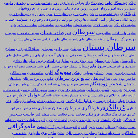
تنباکو
دود سیگار
دیابت
دیجی کالا
رادیوتراپی
رادیولوژی
رحم
رشد سرطان سینه
رشد غیر طبیعی
روشهای
سلول
رعایت اصول
روبان صورتی
روش های درمانی
روش های ضد بارداری
غربالگری
روند تشخیص و درمان
روند درمان
روندهای تشخیصی
روند پیری
رژيم های غذايي
زنان
رژیم غذایی سرشار از آنتی اکسیدان ها
ریزش مو
زایمان و شیردهی
زخم
سئولیت اجتماعی
سابقه خانوادگی
سابقه سلامتی
سابقه فامیلی
سابقه فردی
سابقه قبلی
ساخت مستمر شیر
سرطان
سرطان_پستان
سازمانهای داخلی
سالم بودن
سرطان تخمدان
سرطان
سرطان سینه
روده بزرگ
سرطان های رایج
سرطان های پانکراس
سرطان های پستان
سرطان پستان
سرطان پستان ارثی
سرطانی
سطح آگاهی زنان
سطوح
سلامت پستان
سلامتی
بافتی
سلامت بانوان
سلولهای آلوده
سلولهای سرطانی
سلول های
نابالغ پستان
سلول های پستان
سلول های چربی
سلول‌های اضافی چربی
سلول‌های عادی
سلول‌های پستان
سلول‌های غیرطبیعی
سمبل جهانی
سمینار آموزشی
سنجش مضرات و فواید
سونوگرافی
هورمون درمانی
سنین یائسگی
سوابق پزشکی
سکته مغزی
سی سالگی
شایع ترین سرطان
شاخص توده بدنی
شارلوت هیلی
شایع‌ ترین نوع سرطان
شبکه‌های
شخیص زودهنگام
اجتماعی
شخیص سرطان پستان
شرایط فیزیکی پستان
شهید بهشتی
شیمی درمانی
شیردادن
شیردهی
ضخیم شدن قرمزی پوست
ظهور علائم پوستی
عادت ماهانه
عوامل خطر
عادت ماهیانه
علائم سرطان پستان
علائم هشداردهنده
علائم یائسگی
عوامل
عوامل ژنتیکی
خطرزا
عوامل خطرزای بیماری
عوامل نگران کننده
عوامل هشداردهنده
غدد
غربالگری
غربالگری سرطان پستان
لنفاوی
غربالگری منظم
غیر_هوچکین
قابلیت تشخیص
غیرمهاجم
فرهنگ سلامت
فرورفتگی
فعاليت بدنی
فعالیت بدنی منظم
فیبر
قاعدگی
قاعدگی نامنظم
قرص های ضد بارداری
لخته شدن خون
لزوم معاینات شخصی ماهیانه
ماموگرافی
لمس صحیح پستان
لنفوم
لنف و خون
لنفوم سلول بزرگ آناپلاستیک
ماه اکتبر
مای لیدی
ماه جهانی اطلاع رسانی درباره سرطان پستان
مای‌لیدی
متخصصان