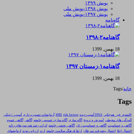
پویش ۱۳۹۹
پویش ۱۳۹۸-پویش ملی
پویش ۱۳۹۷-پویش ملی
گاه‌نامه
گاهنامه۲-۱۳۹۸
18 بهمن, 1399
گاهنامه۱-زمستان ۱۳۹۷
18 بهمن, 1399
خانه
/
Tags
Tags
#لنفوم_غیر_هوچکین
DNA آسیب دیده
risk factors
MRI
آزمایشات تصویربرداری
آسیب_ژنتیکی
آلودگی های محیطی
آموزش و ترویج
آگاه سازی
آگاه سازی عمومی جامعه
آگاهی
آگاهی عموم
آگاهی و حساسیت
آگاهی و حساسیت زنان
آگاهی‌ بخشی جامعه
اثرات رشد هورمون‌های زنانه
احتمال ابتلا
احتمال پیشرفت سرطان
ارتقا فرهنگ سلامت جامعه
ارث
ارزیابی توده
ازمایشهای