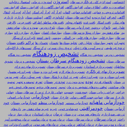
استروژن
اختصاصی
استراتژی کلی غربالگری سرطان
استروژن درمانی
استعمال دخانیات
اضافه وزن و چاقی
اطلاع رسانی
افزایش آگاهی
افزایش آگاهی زنان
افزایش ریسک
افزایش سن
اقدامات ترویجی و حمایتی
اقدامات حمایتی
التهاب
ام آر آی
ام آر آی اسکن
ام‌آر‌آی
ام‌بی‌آی
انتقال
آگاهی
انحراف
اندازه توده
انواع سرطان پستان
انکولوژی
اگاهی
ایمپلنت پستان
بارداری
بارداری
های مکرر
بافت اسکار
بافت غده
بافتهای مجاور
بافت های مناطق اطراف
بافت چربی
بالارفتن
بانوان
طول عمر
بروشور خود آزمایی سرطان پستان
بلوغ زودرس
بهبود و درمان
بهنام دهش
بیماری
پور
بهنام دهش‌پور
بیماران مبتلا به سرطان پستان
بیمارستان لقمان
بیماری زنانه
بیماری
سرطان
بیماری قلبی
بیماری های قلبی
بین المللی
بیوپسی
تابش اشعه
تاثیرات ترک سیگار
تراکم بافت پستان
تجهیزات
تجهیز بیمارستان
تحلیل رفتن
تخلیه پستان‌ها
تخمدان
تخمدان ها
ترشح غیرطبیعی
ترمیم آسیب های ژنتیکی
ترویج روبان صورتی
ترک سیگار
تست‌های پاراکلینیکی
تشخیص زودهنگام
تشخیص زودرس
تشخیص زود هنگام
تشخیص زود هنگام
تشخیص زودهنگام سرطان پستان
سرطان پستان
تشخیص و درمان
تشویق
مخاطبان
تصویربرداری استاندارد
تصویربرداری سرطان پستان
تصویربرداریهای دوره ای
تصویربرداریهای غربالگری
تصویربرداریهای لازم
تغییرات بدن و پستان
تغییرات غیرمعمول
تغییرات پستان و بدن
تغییرات ژنتیکی
تغییر در اندازه یا شکل پستان
تغییر سبک زندگی
تغییر مزمن
توده
توده در پستان
تورم
در پستان
تلاشهای فردی
توده بدون درد
توسعه و تجهیز
توصیه
های بهداشتی
توقف روندهای تشخیص و درمان
تومور
تومورهای بدخیم
تومورهای خوش خیم
جراحی
جراحی زیبایی پستان
جمع شدن
جنسیت
جهانی عاری از ترس از سرطان پستان
جهانی
خودآزمایی
عاری از سرطان
حمایت جهت آگاهی رسانی
خارج از پستان
خودآزمایی اصولی
خودآزمایی ماهیانه
خودآزمایی منظم
خودآزمایی پستان
خود
خودآزمایی مستمر
خودمراقبتی
آزمایی پستان
خویشاوند خونی
خیریه
خیریه بهنام دهش پور
داروهای
درمان
تزریقی ضدبارداری
داروهای هورمونی
درد پستان
درمان استاندارد
درمان بیمار
درمان
درمان سرطان
راحتتر
درمان سرطان پستان
درمان سریع
درمان مناسب
درمان موفقیت آمیز
درمان و مدیریت بیماری
درمان کوتاهتر
درمانی موثر
درمان‌های هورمونی
دریافت رادیوتراپی
دود