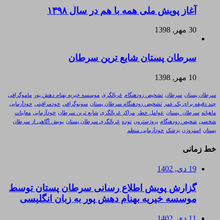
آغاز پویش ملی همه با هم در سال ۱۳۹۸
30 مهر, 1398
سرطان پستان شایع ترین سرطان
10 مهر, 1398
سرطان پستان
سرطان
تشخیص زودهنگام
غربالگری
موسسه خیریه بهنام دهش پور
ماموگرافی
چند دقیقه برای یک عمر
تشخیص زودهنگام سرطان پستان
سونوگرافی
خودمراقبتی
خودآزمایی
ماهیانه
سرطان_پستان
عوامل خطر
مراکز غربالگری
شایع ترین سرطان
خودآزمایی
معاینات
شخصی
شخیص زودهنگام
پروژسترون
توده
غربالگری سرطان پستان
پویش آگاهی از سرطان
پستان
استروژن
پزشک
خودآزمایی منظم
خط زمانی
19 دی, 1402
گزارش پویش اطلاع رسانی سرطان پستان توسط
موسسه خیریه بهنام دهش پور به زبان انگلیسی
11 دی, 1402