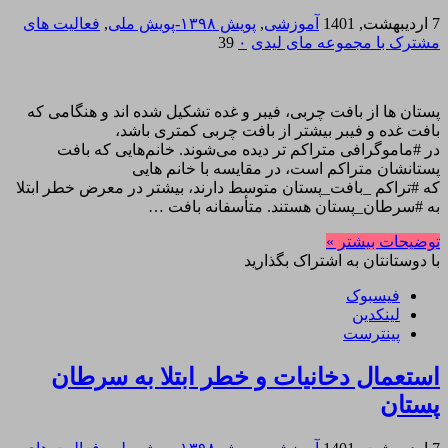
7 اردیبهشت, 1401
آموزشی
,
پویش ۱۳۹۸-پویش ملی
,
فعالیت های
مشترک با مجموعه مای لیدی
۰
39
پستان ها از بافت چربی، فیبر و غده تشکیل شده اند و هنگامی که
بافت غده و فیبر بیشتر از بافت چربی کمتری باشد،
در #ماموگرافی متراکم تر دیده می‌شوند. خانم‌هایی که بافت
پستانشان متراکم است، در مقایسه با خانم هایی
که #تراکم _بافت_پستان متوسط دارند، بیشتر در معرض خطر ابتلا
به #سرطان_پستان هستند. متأسفانه بافت …
توضیحات بیشتر »
با دوستانتان به اشتراک بگذارید
فیسبوک
لینکدین
پینترست
استعمال دخانیات و خطر ابتلا به سرطان
پستان