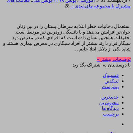
7 اردیبهشت, 1401
آموزشی
,
پویش ۱۳۹۸-پویش ملی
,
فعالیت های
مشترک با مجموعه مای لیدی
۰
28
استعمال دخانیات خطر ابتلا به سرطان پستان را در بین زنان
جوان‌تر افزایش می‌دهد و با یائسگی زودرس نیز مرتبط است.
تحقیقات همچنین نشان داده است که افرادی که در معرض دود
سیگار قرار دارند بیشتر از افراد سیگاری در معرض بیماری هستند و
شاید یکی از دلایل ابتلا خانم …
توضیحات بیشتر »
با دوستانتان به اشتراک بگذارید
فیسبوک
لینکدین
پینترست
جدیدترین
محبوبترین
دیدگاه ها
برچسب