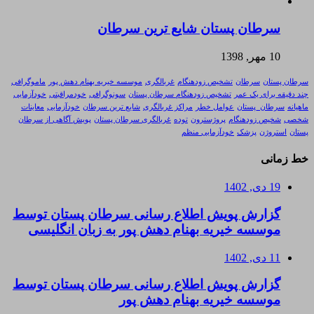
سرطان پستان شایع ترین سرطان
10 مهر, 1398
سرطان پستان
سرطان
تشخیص زودهنگام
غربالگری
موسسه خیریه بهنام دهش پور
ماموگرافی
چند دقیقه برای یک عمر
تشخیص زودهنگام سرطان پستان
سونوگرافی
خودمراقبتی
خودآزمایی
ماهیانه
سرطان_پستان
عوامل خطر
مراکز غربالگری
شایع ترین سرطان
خودآزمایی
معاینات
شخصی
شخیص زودهنگام
پروژسترون
توده
غربالگری سرطان پستان
پویش آگاهی از سرطان
پستان
استروژن
پزشک
خودآزمایی منظم
خط زمانی
19 دی, 1402
گزارش پویش اطلاع رسانی سرطان پستان توسط
موسسه خیریه بهنام دهش پور به زبان انگلیسی
11 دی, 1402
گزارش پویش اطلاع رسانی سرطان پستان توسط
موسسه خیریه بهنام دهش پور