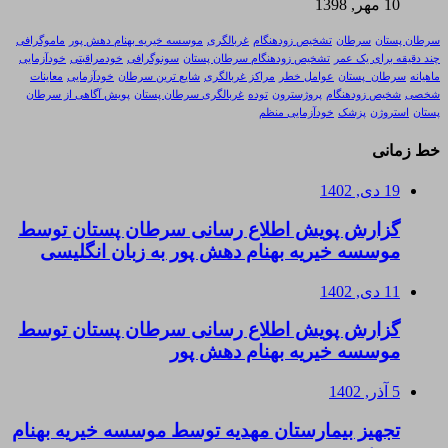
10 مهر, 1398
سرطان پستان
سرطان
تشخیص زودهنگام
غربالگری
موسسه خیریه بهنام دهش پور
ماموگرافی
چند دقیقه برای یک عمر
تشخیص زودهنگام سرطان پستان
سونوگرافی
خودمراقبتی
خودآزمایی
ماهیانه
سرطان_پستان
عوامل خطر
مراکز غربالگری
شایع ترین سرطان
خودآزمایی
معاینات
شخصی
شخیص زودهنگام
پروژسترون
توده
غربالگری سرطان پستان
پویش آگاهی از سرطان
پستان
استروژن
پزشک
خودآزمایی منظم
خط زمانی
19 دی, 1402
گزارش پویش اطلاع رسانی سرطان پستان توسط
موسسه خیریه بهنام دهش پور به زبان انگلیسی
11 دی, 1402
گزارش پویش اطلاع رسانی سرطان پستان توسط
موسسه خیریه بهنام دهش پور
5 آذر, 1402
تجهیز بیمارستان مهدیه توسط موسسه خیریه بهنام