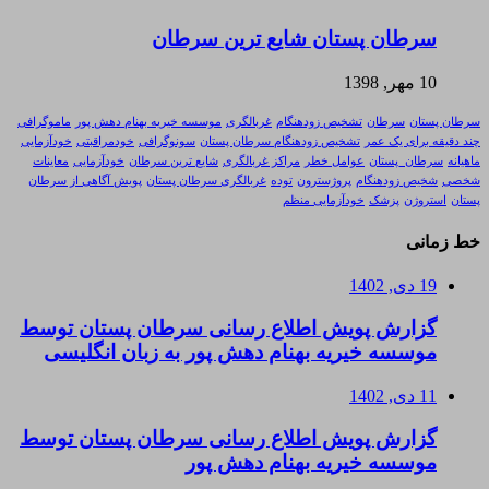
سرطان پستان شایع ترین سرطان
10 مهر, 1398
سرطان پستان
سرطان
تشخیص زودهنگام
غربالگری
موسسه خیریه بهنام دهش پور
ماموگرافی
چند دقیقه برای یک عمر
تشخیص زودهنگام سرطان پستان
سونوگرافی
خودمراقبتی
خودآزمایی
ماهیانه
سرطان_پستان
عوامل خطر
مراکز غربالگری
شایع ترین سرطان
خودآزمایی
معاینات
شخصی
شخیص زودهنگام
پروژسترون
توده
غربالگری سرطان پستان
پویش آگاهی از سرطان
پستان
استروژن
پزشک
خودآزمایی منظم
خط زمانی
19 دی, 1402
گزارش پویش اطلاع رسانی سرطان پستان توسط
موسسه خیریه بهنام دهش پور به زبان انگلیسی
11 دی, 1402
گزارش پویش اطلاع رسانی سرطان پستان توسط
موسسه خیریه بهنام دهش پور