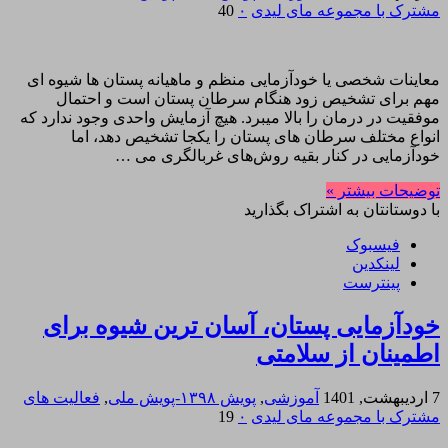
مشترک با مجموعه مای لیدی
۰
40
معاینات شخصی یا خودآزمایی منظم و ماهیانه پستان ها شیوه ای
مهم برای تشخیص زود هنگام سرطان پستان است و احتمال
موفقیت در درمان را بالا میبرد. هیچ آزمایش واحدی وجود ندارد که
انواع مختلف سرطان های پستان را یکجا تشخیص دهد، اما
خودآزمایی در کنار بقیه روش‌های غربالگری می …
توضیحات بیشتر »
با دوستانتان به اشتراک بگذارید
فیسبوک
لینکدین
پینترست
خودآزمایی پستان، آسان ترین شیوه برای
اطمینان از سلامتی
7 اردیبهشت, 1401
آموزشی
,
پویش ۱۳۹۸-پویش ملی
,
فعالیت های
مشترک با مجموعه مای لیدی
۰
19