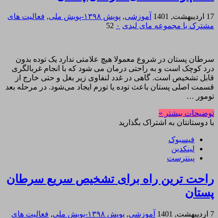
17 اردیبهشت, 1401
آموزشی
,
پویش ۱۳۹۸-پویش ملی
,
فعالیت های
مشترک با مجموعه مای لیدی
۰
52
سرطان پستان در شروع معمولا هیچ علامتی ندارد یک توده بدون
درد کوچک است و به راحتی درمان می شود که با انجام غربالگری
قابل تشخیص است. گاهی در غدد لنفاوی زیر بغل و حتی خارج از
قسمت اصلی پستان باعث توده یا تورم ایجاد می‌شود. در مرحله بعد
تومور …
توضیحات بیشتر »
با دوستانتان به اشتراک بگذارید
فیسبوک
لینکدین
پینترست
راحت ترین راه برای تشخیص سریع سرطان
پستان
7 اردیبهشت, 1401
آموزشی
,
پویش ۱۳۹۸-پویش ملی
,
فعالیت های