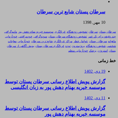
سرطان پستان شایع ترین سرطان
10 مهر, 1398
سرطان پستان
سرطان
تشخیص زودهنگام
غربالگری
موسسه خیریه بهنام دهش پور
ماموگرافی
چند دقیقه برای یک عمر
تشخیص زودهنگام سرطان پستان
سونوگرافی
خودمراقبتی
خودآزمایی
ماهیانه
سرطان_پستان
عوامل خطر
مراکز غربالگری
شایع ترین سرطان
خودآزمایی
معاینات
شخصی
شخیص زودهنگام
پروژسترون
توده
غربالگری سرطان پستان
پویش آگاهی از سرطان
پستان
استروژن
پزشک
خودآزمایی منظم
خط زمانی
19 دی, 1402
گزارش پویش اطلاع رسانی سرطان پستان توسط
موسسه خیریه بهنام دهش پور به زبان انگلیسی
11 دی, 1402
گزارش پویش اطلاع رسانی سرطان پستان توسط
موسسه خیریه بهنام دهش پور