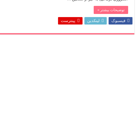
توضیحات بیشتر »
فیسبوک
لینکدین
پینترست