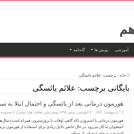
آموزشی
پویش ها
گاه‌نامه
خانه
/
برچسب:
علائم یائسگی
بایگانی برچسب:
علائم یائسگی
هورمون درمانی بعد از یائسگی و احتمال ابتلا به 
7 اردیبهشت, 1401
آموزشی
,
پویش ۱۳۹۸-پویش ملی
,
فعالیت های مشترک با مجموعه 
هورمون درمانی با استروژن (که گاهی اوقات با پروژسترون همراه است) سال‌ه
استخوان به کار می‌رود. در حال حاضر دلایل زیادی برای استفاده از هورمون در
استروژن درمانی) به غیر از تسکین …