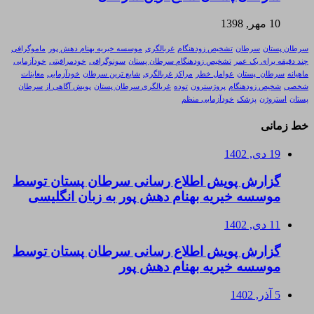
10 مهر, 1398
سرطان پستان
سرطان
تشخیص زودهنگام
غربالگری
موسسه خیریه بهنام دهش پور
ماموگرافی
چند دقیقه برای یک عمر
تشخیص زودهنگام سرطان پستان
سونوگرافی
خودمراقبتی
خودآزمایی
ماهیانه
سرطان_پستان
عوامل خطر
مراکز غربالگری
شایع ترین سرطان
خودآزمایی
معاینات
شخصی
شخیص زودهنگام
پروژسترون
توده
غربالگری سرطان پستان
پویش آگاهی از سرطان
پستان
استروژن
پزشک
خودآزمایی منظم
خط زمانی
19 دی, 1402
گزارش پویش اطلاع رسانی سرطان پستان توسط
موسسه خیریه بهنام دهش پور به زبان انگلیسی
11 دی, 1402
گزارش پویش اطلاع رسانی سرطان پستان توسط
موسسه خیریه بهنام دهش پور
5 آذر, 1402