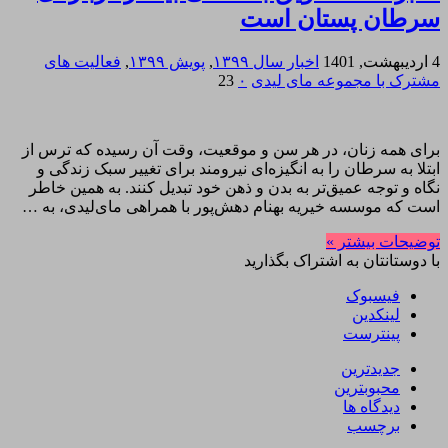
سرطان پستان است
4 اردیبهشت, 1401
اخبار سال ۱۳۹۹
,
پویش ۱۳۹۹
,
فعالیت های
مشترک با مجموعه مای لیدی
۰
23
برای همه زنان، در هر سن و موقعیت، وقت آن رسیده که ترس از
ابتلا به سرطان را به انگیزه‌ای نیرومند برای تغییر سبک زندگی و
نگاه و توجه عمیق‌تر به بدن و ذهن خود تبدیل کنند. به همین خاطر
است که موسسه خیریه بهنام دهش‌پور با همراهی مای‌لیدی، به …
توضیحات بیشتر »
با دوستانتان به اشتراک بگذارید
فیسبوک
لینکدین
پینترست
جدیدترین
محبوبترین
دیدگاه ها
برچسب