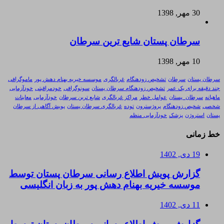
30 مهر, 1398
سرطان پستان شایع ترین سرطان
10 مهر, 1398
سرطان پستان
سرطان
تشخیص زودهنگام
غربالگری
موسسه خیریه بهنام دهش پور
ماموگرافی
چند دقیقه برای یک عمر
تشخیص زودهنگام سرطان پستان
سونوگرافی
خودمراقبتی
خودآزمایی
ماهیانه
سرطان_پستان
عوامل خطر
مراکز غربالگری
شایع ترین سرطان
خودآزمایی
معاینات
شخصی
شخیص زودهنگام
پروژسترون
توده
غربالگری سرطان پستان
پویش آگاهی از سرطان
پستان
استروژن
پزشک
خودآزمایی منظم
خط زمانی
19 دی, 1402
گزارش پویش اطلاع رسانی سرطان پستان توسط
موسسه خیریه بهنام دهش پور به زبان انگلیسی
11 دی, 1402