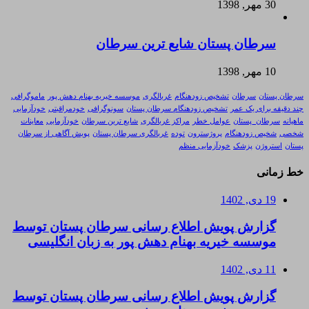
30 مهر, 1398
سرطان پستان شایع ترین سرطان
10 مهر, 1398
سرطان پستان
سرطان
تشخیص زودهنگام
غربالگری
موسسه خیریه بهنام دهش پور
ماموگرافی
چند دقیقه برای یک عمر
تشخیص زودهنگام سرطان پستان
سونوگرافی
خودمراقبتی
خودآزمایی
ماهیانه
سرطان_پستان
عوامل خطر
مراکز غربالگری
شایع ترین سرطان
خودآزمایی
معاینات
شخصی
شخیص زودهنگام
پروژسترون
توده
غربالگری سرطان پستان
پویش آگاهی از سرطان
پستان
استروژن
پزشک
خودآزمایی منظم
خط زمانی
19 دی, 1402
گزارش پویش اطلاع رسانی سرطان پستان توسط
موسسه خیریه بهنام دهش پور به زبان انگلیسی
11 دی, 1402
گزارش پویش اطلاع رسانی سرطان پستان توسط