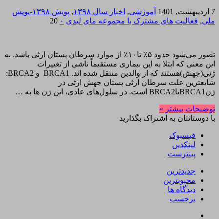
7 اردیبهشت, 1401
آموزشی
,
اخبار سال ۱۳۹۸
,
پویش ۱۳۹۸-پویش
ملی
,
فعالیت های مشترک با مجموعه مای لیدی
۰
20
تصور می‌شود حدود ۵٪ تا۱۰٪ از موارد سرطان پستان ارثی باشد. به
این معنی که ابتلا به این بیماری مستقیماً ناشی از تغییرات
ژنی(جهش)هستند که از والدین منتقل شده اند. BRCA1 و BRCA2:
شایعترین علت سرطان ارثی پستان جهش ارثی در
ژنBRCA1یاBRCA2 است. در سلول‌های عادی، این ژن ها به …
توضیحات بیشتر »
با دوستانتان به اشتراک بگذارید
فیسبوک
لینکدین
پینترست
جدیدترین
محبوبترین
دیدگاه ها
برچسب