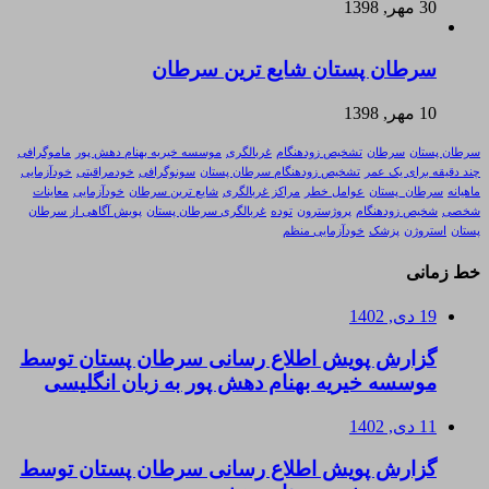
30 مهر, 1398
سرطان پستان شایع ترین سرطان
10 مهر, 1398
سرطان پستان
سرطان
تشخیص زودهنگام
غربالگری
موسسه خیریه بهنام دهش پور
ماموگرافی
چند دقیقه برای یک عمر
تشخیص زودهنگام سرطان پستان
سونوگرافی
خودمراقبتی
خودآزمایی
ماهیانه
سرطان_پستان
عوامل خطر
مراکز غربالگری
شایع ترین سرطان
خودآزمایی
معاینات
شخصی
شخیص زودهنگام
پروژسترون
توده
غربالگری سرطان پستان
پویش آگاهی از سرطان
پستان
استروژن
پزشک
خودآزمایی منظم
خط زمانی
19 دی, 1402
گزارش پویش اطلاع رسانی سرطان پستان توسط
موسسه خیریه بهنام دهش پور به زبان انگلیسی
11 دی, 1402
گزارش پویش اطلاع رسانی سرطان پستان توسط