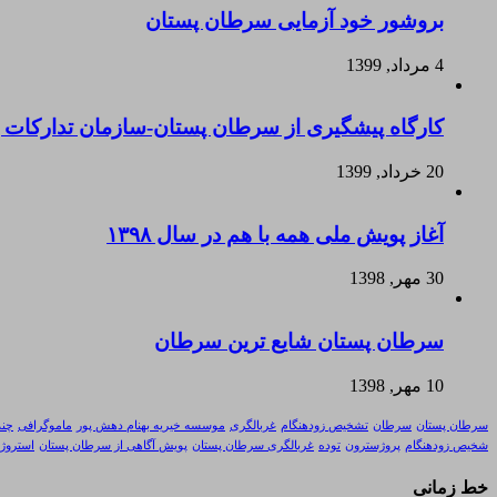
بروشور خود آزمایی سرطان پستان
4 مرداد, 1399
کارگاه پیشگیری از سرطان پستان-سازمان تدارکات
20 خرداد, 1399
آغاز پویش ملی همه با هم در سال ۱۳۹۸
30 مهر, 1398
سرطان پستان شایع ترین سرطان
10 مهر, 1398
سرطان پستان
سرطان
تشخیص زودهنگام
غربالگری
موسسه خیریه بهنام دهش پور
ماموگرافی
چند
شخیص زودهنگام
پروژسترون
توده
غربالگری سرطان پستان
پویش آگاهی از سرطان پستان
استروژ
خط زمانی