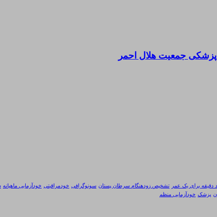
 پزشکی جمعیت هلال احمر
 دقیقه برای یک عمر
تشخیص زودهنگام سرطان پستان
سونوگرافی
خودمراقبتی
خودآزمایی ماهیانه
س
ن
پزشک
خودآزمایی منظم