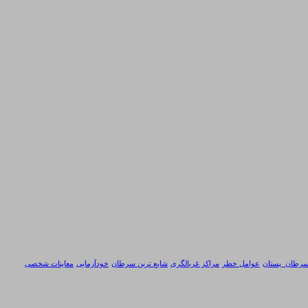
رطان_پستان
عوامل خطر
مراکز غربالگری
شایع ترین سرطان
خودآزمایی
معاینات شخصی