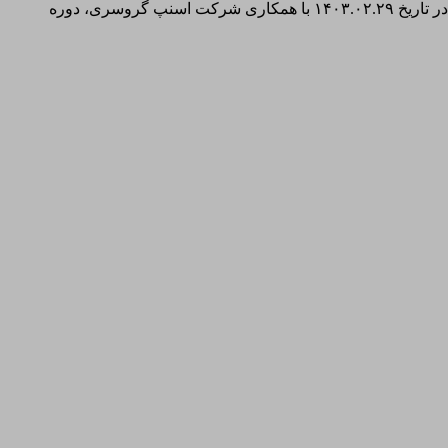
آگاهی رسانى در خصوص سرطان هاى شایع نقش بسزایی در کنترل جامع سرطان دارد. در راستا ی ارتقا فرهنگ سلامت جامعه ، موسسه در تاریخ ۱۴۰۳.۰۲.۲۹ با همکاری شرکت اسنپ گروسری، دوره