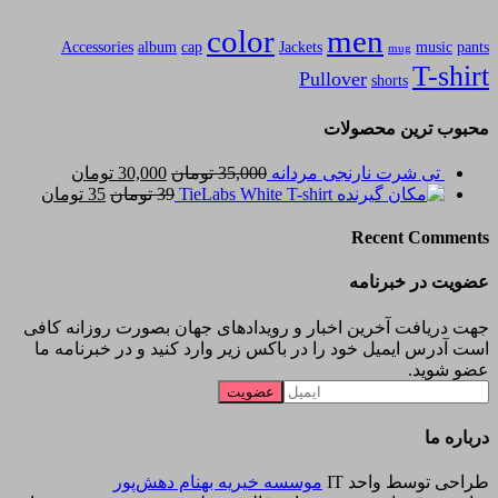
color
men
Accessories
album
cap
Jackets
music
pants
mug
T-shirt
Pullover
shorts
محبوب ترین محصولات
قیمت
قیمت
تی شرت نارنجی مردانه
35,000
تومان
30,000
تومان
اصلی
قیمت
فعلی
قیمت
TieLabs White T-shirt
39
تومان
35
تومان
35,000 تومان
اصلی
فعلی
30,000
بود.
39 تومان
است.
35 تو
Recent Comments
بود.
است.
عضویت در خبرنامه
جهت دریافت آخرین اخبار و رویدادهای جهان بصورت روزانه کافی
است آدرس ایمیل خود را در باکس زیر وارد کنید و در خبرنامه ما
عضو شوید.
درباره ما
طراحی توسط واحد IT
موسسه خیریه بهنام دهش‌پور