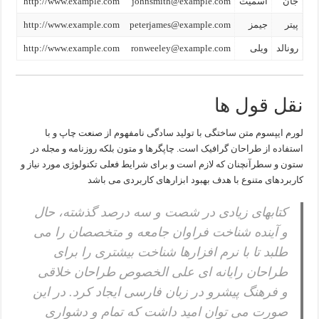
جان
اسمیت
johnsmith@example.com
http://www.example.com
پیتر
جیمز
peterjames@example.com
http://www.example.com
رونالد
ویلی
ronweeley@example.com
http://www.example.com
نقل قول ها
لورم ایپسوم متن ساختگی با تولید سادگی نامفهوم از صنعت چاپ و با
استفاده از طراحان گرافیک است. چاپگرها و متون بلکه روزنامه و مجله در
ستون و سطرآنچنان که لازم است و برای شرایط فعلی تکنولوژی مورد نیاز و
کاربردهای متنوع با هدف بهبود ابزارهای کاربردی می باشد
کتابهای زیادی در شصت و سه درصد گذشته، حال
و آینده شناخت فراوان جامعه و متخصصان را می
طلبد تا با نرم افزارها شناخت بیشتری را برای
طراحان رایانه ای علی الخصوص طراحان خلاقی
و فرهنگ پیشرو در زبان فارسی ایجاد کرد. در این
صورت می توان امید داشت که تمام و دشواری