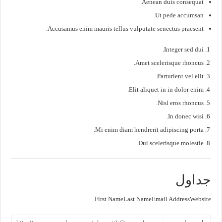
Aenean duis consequat.
Ut pede accumsan.
Accusamus enim mauris tellus vulputate senectus praesent.
Integer sed dui.
Amet scelerisque rhoncus.
Parturient vel elit.
Elit aliquet in in dolor enim.
Nisl eros rhoncus.
In donec wisi.
Mi enim diam hendrerit adipiscing porta.
Dui scelerisque molestie.
جداول
First NameLast NameEmail AddressWebsite