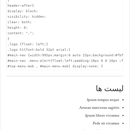
}

header:after{

display: block;

visibility: hidden;

clear: both;

height: 0;

content: ".";

}

.logo {float: left;}

.logo h1{font:bold 32pt arial;}

#main-nav {width:995px;margin:0 auto 25px;background:#fbfbfb
#main-nav .menu-alert{float:left;padding:18px 0 0 10px ;font-
#top-menu-mob , #main-menu-mob{ display:none; }
لیست ها
Ipsum tempus neque.
Aenean maecenas sagittis.
Ipsum libero vivamus.
Pede sit vivamus.