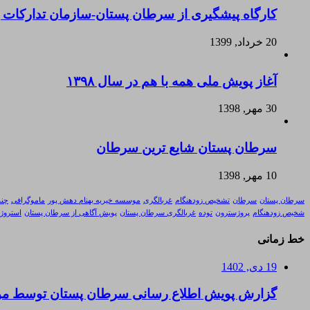
کارگاه پیشگیری از سرطان پستان-سازمان تدارکات
20 خرداد, 1399
آغاز پویش ملی همه با هم در سال ۱۳۹۸
30 مهر, 1398
سرطان پستان شایع ترین سرطان
10 مهر, 1398
سرطان پستان
سرطان
تشخیص زودهنگام
غربالگری
موسسه خیریه بهنام دهش پور
ماموگرافی
چند
شخیص زودهنگام
پروژسترون
توده
غربالگری سرطان پستان
پویش آگاهی از سرطان پستان
استروژ
خط زمانی
19 دی, 1402
گزارش پویش اطلاع رسانی سرطان پستان توسط موسس