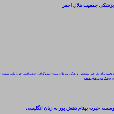
 پزشکی جمعیت هلال احمر
 دقیقه برای یک عمر
تشخیص زودهنگام سرطان پستان
سونوگرافی
خودمراقبتی
خودآزمایی ماهیانه
س
ن
پزشک
خودآزمایی منظم
ه خیریه بهنام دهش پور به زبان انگلیسی