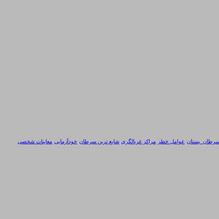
رطان_پستان
عوامل خطر
مراکز غربالگری
شایع ترین سرطان
خودآزمایی
معاینات شخصی