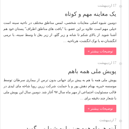
17 اردیبهشت
یک معاینه مهم و کوتاه
دومین شیوه اصلی معاینات شخصی، لمس مناطق مختلف در ناحیه سینه است
خیلی مهم است علاوه بر این عضو، با “بافت های مناطق اطراف” پستان خود هم
آشنا شوید. از بالای شکم تا شانه و زیر گلو، از زیر بغل تا وسط سینه، با نرمی
انگشتان-نه با نوک انگشت- هرناحیه …
توضیحات بیشتر »
17 اردیبهشت
پویش ملی همه باهم
پویش ملی همه با هم به پیش برای جهانی بدون ترس از بیماری سرطان توسط
موسسه خیریه بهنام دهش پور و با حمایت شرکت زرین رویا شاخه مای لیدی در
قالب مسئولیت اجتماعی از مهر ماه سال ۹۷ آغاز شد. دومین سال این پویش ملی
با شعار چند دقیقه برای …
توضیحات بیشتر »
7 اردیبهشت
آینه هرماه همه چیز را به شما می گوید