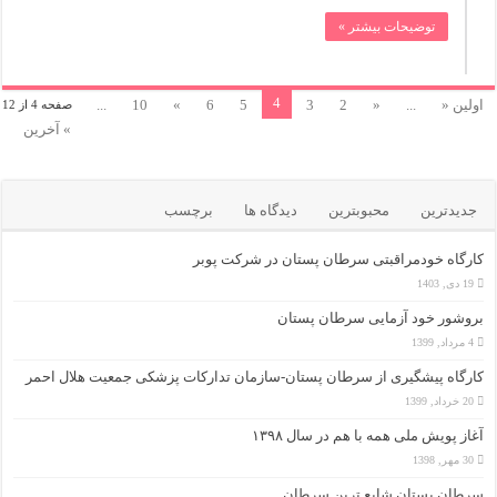
توضیحات بیشتر »
4
اولین «
...
«
2
3
5
6
»
10
...
صفحه 4 از 12
» آخرین
جدیدترین
محبوبترین
دیدگاه ها
برچسب
کارگاه خودمراقبتی سرطان پستان در شرکت پوبر
19 دی, 1403
بروشور خود آزمایی سرطان پستان
4 مرداد, 1399
کارگاه پیشگیری از سرطان پستان-سازمان تدارکات پزشکی جمعیت هلال احمر
20 خرداد, 1399
آغاز پویش ملی همه با هم در سال ۱۳۹۸
30 مهر, 1398
سرطان پستان شایع ترین سرطان