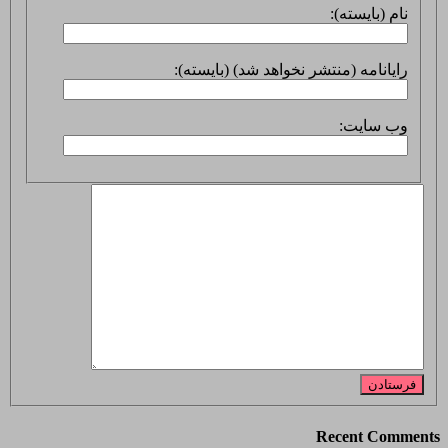
نام (بایسته):
رایانامه (منتشر نخواهد شد) (بایسته):
وب سایت:
فرستادن
Recent Comments