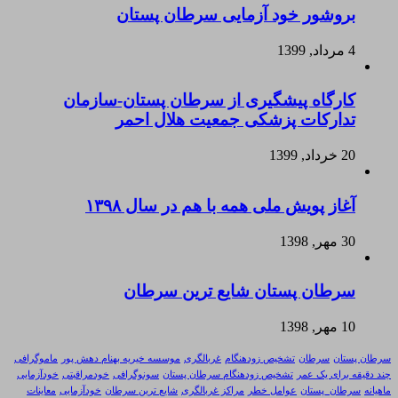
بروشور خود آزمایی سرطان پستان
4 مرداد, 1399
کارگاه پیشگیری از سرطان پستان-سازمان
تدارکات پزشکی جمعیت هلال احمر
20 خرداد, 1399
آغاز پویش ملی همه با هم در سال ۱۳۹۸
30 مهر, 1398
سرطان پستان شایع ترین سرطان
10 مهر, 1398
سرطان پستان
سرطان
تشخیص زودهنگام
غربالگری
موسسه خیریه بهنام دهش پور
ماموگرافی
چند دقیقه برای یک عمر
تشخیص زودهنگام سرطان پستان
سونوگرافی
خودمراقبتی
خودآزمایی
ماهیانه
سرطان_پستان
عوامل خطر
مراکز غربالگری
شایع ترین سرطان
خودآزمایی
معاینات