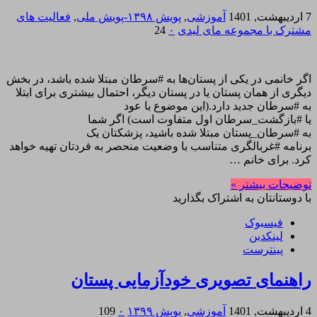
7 اردیبهشت, 1401
آموزشی
,
پویش ۱۳۹۸-پویش ملی
,
فعالیت های
مشترک با مجموعه مای لیدی
۰
24
اگر خانمی در یکی از پستان‌ها به #سرطان مبتلا شده باشد، در بخش
دیگری از همان پستان یا در پستان دیگر، احتمال بیشتری برای ابتلا
به #سرطان جدید دارد.(این موضوع با عود
یا #بازگشت_سرطان اول متفاوت است) اگر شما
به #سرطان_پستان مبتلا شده باشید، پزشکتان یک
برنامه #غربالگری متناسب با وضعیت منحصر به فردتان تهیه خواهد
کرد. برای خانم …
توضیحات بیشتر »
با دوستانتان به اشتراک بگذارید
فیسبوک
لینکدین
پینترست
راهنمای تصویری خودآزمایی پستان
4 اردیبهشت, 1401
آموزشی
,
پویش ۱۳۹۹
۰
109