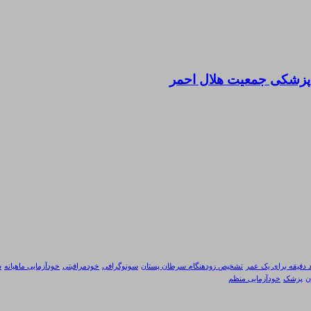
 پزشکی جمعیت هلال احمر
 دقیقه برای یک عمر
تشخیص زودهنگام سرطان پستان
سونوگرافی
خودمراقبتی
خودآزمایی ماهیانه
س
ن
پزشک
خودآزمایی منظم