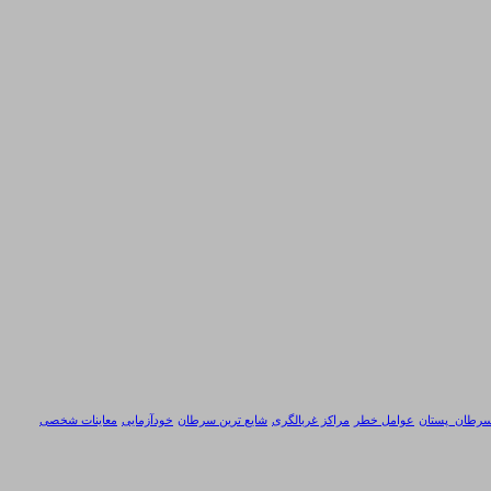
رطان_پستان
عوامل خطر
مراکز غربالگری
شایع ترین سرطان
خودآزمایی
معاینات شخصی