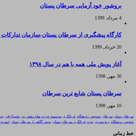
بروشور خود آزمایی سرطان پستان
4 مرداد, 1399
کارگاه پیشگیری از سرطان پستان-سازمان تدارکات
20 خرداد, 1399
آغاز پویش ملی همه با هم در سال ۱۳۹۸
30 مهر, 1398
سرطان پستان شایع ترین سرطان
10 مهر, 1398
سرطان پستان
سرطان
تشخیص زودهنگام
غربالگری
موسسه خیریه بهنام دهش پور
ماموگرافی
چند
شخیص زودهنگام
پروژسترون
توده
غربالگری سرطان پستان
پویش آگاهی از سرطان پستان
استروژ
خط زمانی