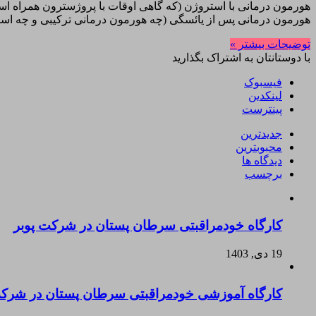
هورمون درمانی با استروژن (که گاهی اوقات با پروژسترون همراه است
هورمون درمانی پس از یائسگی (چه هورمون درمانی ترکیبی و چه است
توضیحات بیشتر »
با دوستانتان به اشتراک بگذارید
فیسبوک
لینکدین
پینترست
جدیدترین
محبوبترین
دیدگاه ها
برچسب
کارگاه خودمراقبتی سرطان پستان در شرکت پوبر
19 دی, 1403
کارگاه آموزشی خودمراقبتی سرطان پستان در شرکت