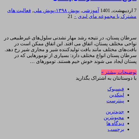
7 اردیبهشت, 1401
آموزشی
,
پویش ۱۳۹۸-پویش ملی
,
فعالیت های
مشترک با مجموعه مای لیدی
۰
21
سرطان پستان، در نتیجه رشد مهار نشدنی سلول‌های غیرطبیعی در
نواحی مختلف پستان، اتفاق می افتد. این اتفاق ممکن است در
بافت‌های مختلف مانند بافت تولیدکننده شیر و مجاری شیر رخ دهد.
سرطان پستان انواع مختلف دارد: بسیاری از تومورهایی که در
پستان ایجاد می شوند خوش خیم هستند. تومورهای …
توضیحات بیشتر »
با دوستانتان به اشتراک بگذارید
فیسبوک
لینکدین
پینترست
جدیدترین
محبوبترین
دیدگاه ها
برچسب