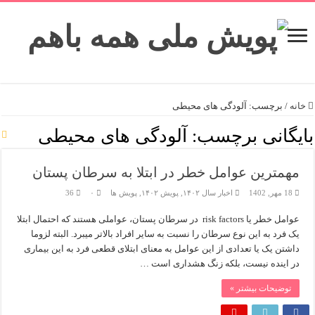
خانه
/
برچسب:
آلودگی های محیطی
بایگانی برچسب:
آلودگی های محیطی
مهمترین عوامل خطر در ابتلا به سرطان پستان
18 مهر, 1402
اخبار سال ۱۴۰۲
,
پویش ۱۴۰۲
,
پویش ها
۰
36
عوامل خطر یا risk factors در سرطان پستان، عواملی هستند که احتمال ابتلا
یک فرد به این نوع سرطان را نسبت به سایر افراد بالاتر میبرد. البته لزوما
داشتن یک یا تعدادی از این عوامل به معنای ابتلای قطعی فرد به این بیماری
در اینده نیست، بلکه زنگ هشداری است …
توضیحات بیشتر »