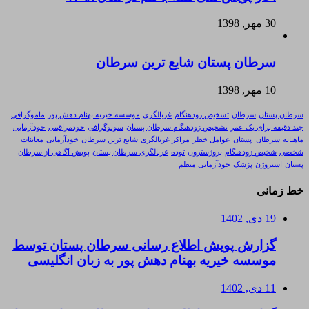
30 مهر, 1398
سرطان پستان شایع ترین سرطان
10 مهر, 1398
سرطان پستان
سرطان
تشخیص زودهنگام
غربالگری
موسسه خیریه بهنام دهش پور
ماموگرافی
چند دقیقه برای یک عمر
تشخیص زودهنگام سرطان پستان
سونوگرافی
خودمراقبتی
خودآزمایی
ماهیانه
سرطان_پستان
عوامل خطر
مراکز غربالگری
شایع ترین سرطان
خودآزمایی
معاینات
شخصی
شخیص زودهنگام
پروژسترون
توده
غربالگری سرطان پستان
پویش آگاهی از سرطان
پستان
استروژن
پزشک
خودآزمایی منظم
خط زمانی
19 دی, 1402
گزارش پویش اطلاع رسانی سرطان پستان توسط
موسسه خیریه بهنام دهش پور به زبان انگلیسی
11 دی, 1402